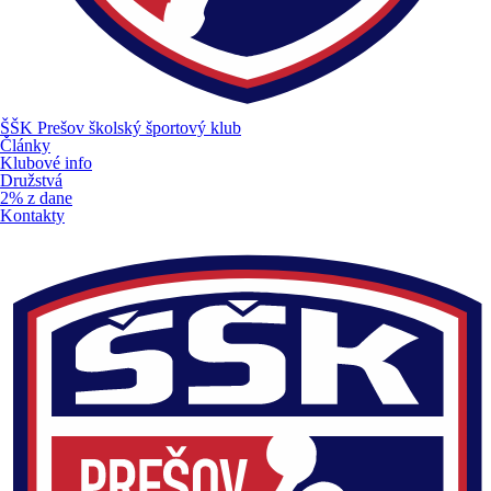
ŠŠK
Prešov
školský športový klub
Články
Klubové info
Družstvá
2% z dane
Kontakty