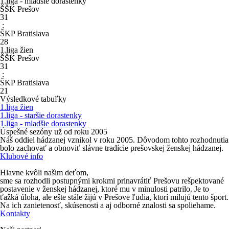
1.liga - mladšie dorastenky
ŠŠK Prešov
31
:
ŠKP Bratislava
28
1.liga žien
ŠŠK Prešov
31
:
ŠKP Bratislava
21
Výsledkové tabuľky
1.liga žien
1.liga - staršie dorastenky
1.liga - mladšie dorastenky
Úspešné sezóny už od roku 2005
Náš oddiel hádzanej vznikol v roku 2005. Dôvodom tohto rozhodnutia
bolo zachovať a obnoviť slávne
tradície prešovskej ženskej hádzanej
.
Klubové info
Hlavne kvôli našim deťom,
sme sa rozhodli postupnými krokmi prinavrátiť Prešovu rešpektované
postavenie v ženskej hádzanej, ktoré mu v minulosti patrilo. Je to
ťažká úloha, ale ešte stále žijú v Prešove ľudia, ktorí milujú tento šport.
Na ich zanietenosť, skúsenosti a aj odborné znalosti sa spoliehame.
Kontakty