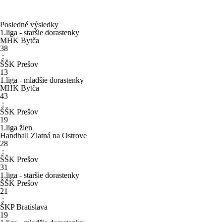
Posledné výsledky
1.liga - staršie dorastenky
MHK Bytča
38
:
ŠŠK Prešov
13
1.liga - mladšie dorastenky
MHK Bytča
43
:
ŠŠK Prešov
19
1.liga žien
Handball Zlatná na Ostrove
28
:
ŠŠK Prešov
31
1.liga - staršie dorastenky
ŠŠK Prešov
21
:
ŠKP Bratislava
19