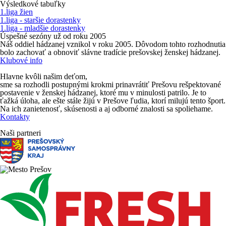
Výsledkové tabuľky
1.liga žien
1.liga - staršie dorastenky
1.liga - mladšie dorastenky
Úspešné sezóny už od roku 2005
Náš oddiel hádzanej vznikol v roku 2005. Dôvodom tohto rozhodnutia
bolo zachovať a obnoviť slávne
tradície prešovskej ženskej hádzanej
.
Klubové info
Hlavne kvôli našim deťom,
sme sa rozhodli postupnými krokmi prinavrátiť Prešovu rešpektované
postavenie v ženskej hádzanej, ktoré mu v minulosti patrilo. Je to
ťažká úloha, ale ešte stále žijú v Prešove ľudia, ktorí milujú tento šport.
Na ich zanietenosť, skúsenosti a aj odborné znalosti sa spoliehame.
Kontakty
Naši partneri