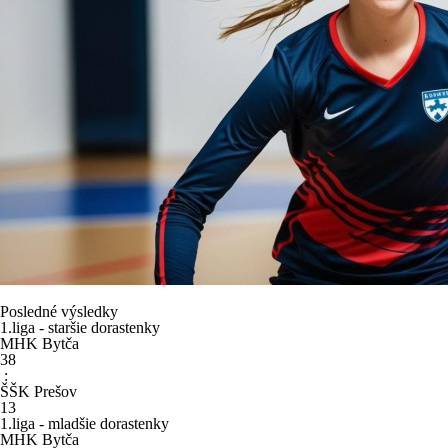
Posledné výsledky
1.liga - staršie dorastenky
MHK Bytča
38
:
ŠŠK Prešov
13
1.liga - mladšie dorastenky
MHK Bytča