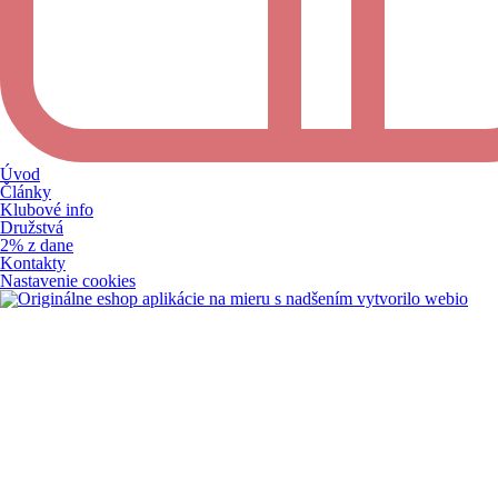
Úvod
Články
Klubové info
Družstvá
2% z dane
Kontakty
Nastavenie cookies
s nadšením vytvorilo webio