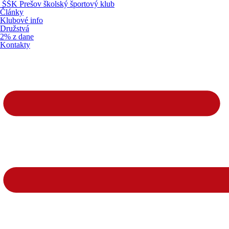
ŠŠK
Prešov
školský športový klub
Články
Klubové info
Družstvá
2% z dane
Kontakty