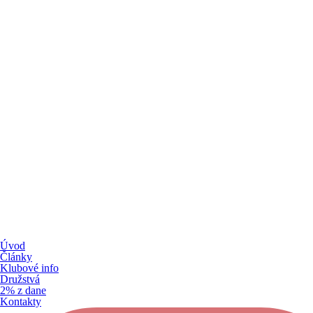
Úvod
Články
Klubové info
Družstvá
2% z dane
Kontakty