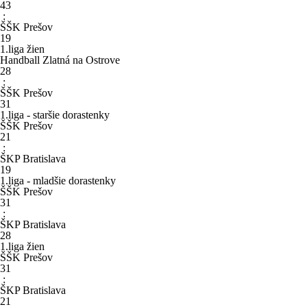
43
:
ŠŠK Prešov
19
1.liga žien
Handball Zlatná na Ostrove
28
:
ŠŠK Prešov
31
1.liga - staršie dorastenky
ŠŠK Prešov
21
:
ŠKP Bratislava
19
1.liga - mladšie dorastenky
ŠŠK Prešov
31
:
ŠKP Bratislava
28
1.liga žien
ŠŠK Prešov
31
:
ŠKP Bratislava
21