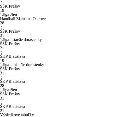
:
ŠŠK Prešov
19
1.liga žien
Handball Zlatná na Ostrove
28
:
ŠŠK Prešov
31
1.liga - staršie dorastenky
ŠŠK Prešov
21
:
ŠKP Bratislava
19
1.liga - mladšie dorastenky
ŠŠK Prešov
31
:
ŠKP Bratislava
28
1.liga žien
ŠŠK Prešov
31
:
ŠKP Bratislava
21
Výsledkové tabuľky