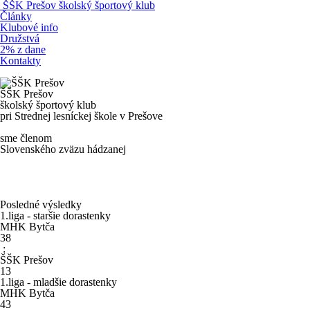
ŠŠK
Prešov
školský športový klub
Články
Klubové info
Družstvá
2% z dane
Kontakty
ŠŠK
Prešov
školský športový klub
pri Strednej lesníckej škole v Prešove
sme členom
Slovenského zväzu hádzanej
Posledné výsledky
1.liga - staršie dorastenky
MHK Bytča
38
:
ŠŠK Prešov
13
1.liga - mladšie dorastenky
MHK Bytča
43