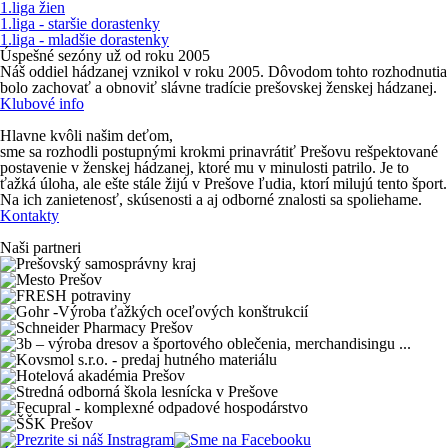
1.liga žien
1.liga - staršie dorastenky
1.liga - mladšie dorastenky
Úspešné sezóny už od roku 2005
Náš oddiel hádzanej vznikol v roku 2005. Dôvodom tohto rozhodnutia
bolo zachovať a obnoviť slávne
tradície prešovskej ženskej hádzanej
.
Klubové info
Hlavne kvôli našim deťom,
sme sa rozhodli postupnými krokmi prinavrátiť Prešovu rešpektované
postavenie v ženskej hádzanej, ktoré mu v minulosti patrilo. Je to
ťažká úloha, ale ešte stále žijú v Prešove ľudia, ktorí milujú tento šport.
Na ich zanietenosť, skúsenosti a aj odborné znalosti sa spoliehame.
Kontakty
Naši partneri